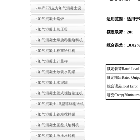
年产2万立方加气混凝土设备生产线
适用范围：适用于
加气混凝土锅炉
加气混凝土蒸压釜
额定载荷：20t
加气混凝土螺旋称重给料机
综合误差：±0.02%
加气混凝土称重给料机
加气混凝土计量秤
额定载荷Rated Load
加气混凝土散装水泥罐
额定输出Rated Outpu
加气混凝土水泥罐
综合误差Total Error
加气混凝土管式螺旋输送机
蠕变Creep(30minutes
加气混凝土LS型螺旋输送机
加气混凝土铝粉搅拌罐
加气混凝土圆盘式给料机
加气混凝土液压压砖机