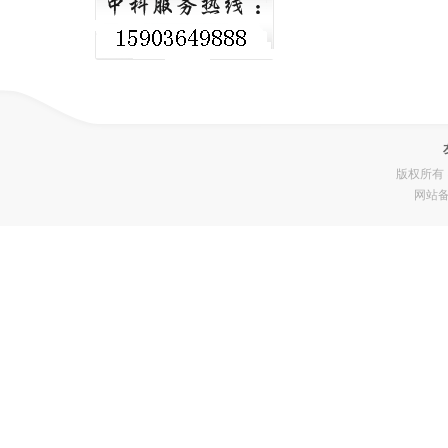
版权所有 @ 2
网站