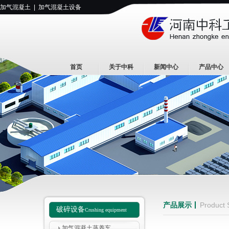
加气混凝土
|
加气混凝土设备
首页
关于中科
新闻中心
产品中心
产品展示
Product
破碎设备
Crushing equipment
加气混凝土蒸养车